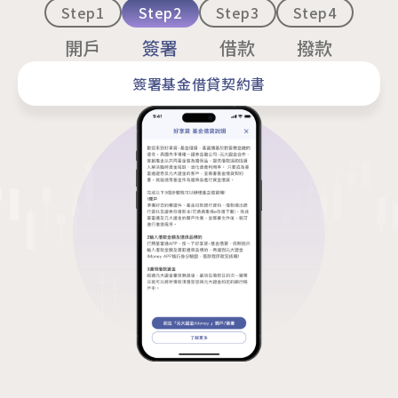
Step1
Step2
Step3
Step4
瀚亞菁華基金-新臺幣
4.19%
開戶
簽署
借款
撥款
復華人生目標基金
4.19%
簽署基金借貸契約書
復華傳家基金
4.19%
復華數位經濟基金
4.19%
復華傳家二號基金
4.19%
復華中小精選基金
4.19%
復華全方位基金
4.19%
復華高成長基金
4.19%
復華復華基金
4.19%
復華神盾基金
4.19%