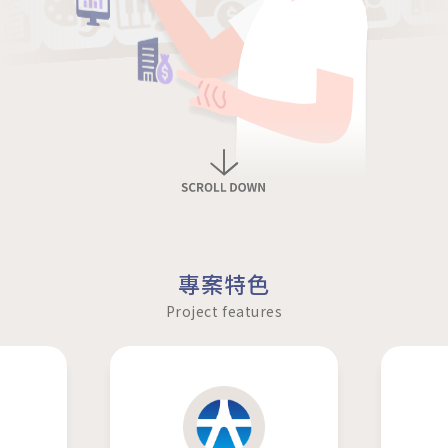
專案特色
Project features