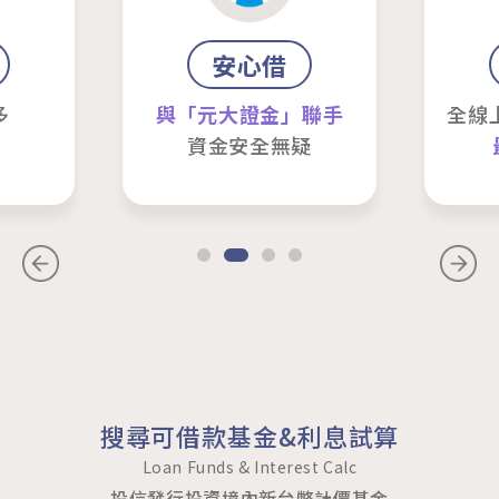
安心借
多
與「元大證金」聯手
全線
資金安全無疑
搜尋可借款基金&利息試算
Loan Funds & Interest Calc
投信發行投資境內新台幣計價基金